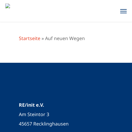
Skip
Men
to
main
content
Startseite
»
Auf neuen Wegen
RE/init e.V.
Am Steintor 3
45657 Recklinghausen