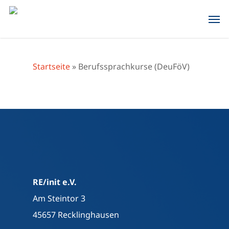
Skip
Men
to
main
content
Startseite
»
Berufssprachkurse (DeuFöV)
RE/init e.V.
Am Steintor 3
45657 Recklinghausen