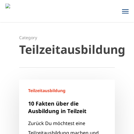
Skip
Men
to
main
content
Category
Teilzeitausbildung
Teilzeitausbildung
10 Fakten über die
Ausbildung in Teilzeit
Zurück Du möchtest eine
Teilzeitausbildung machen und