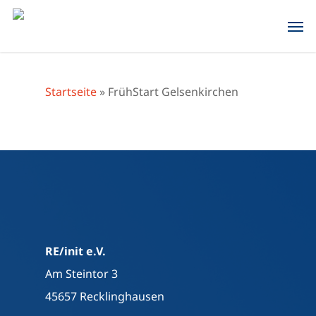
Skip
Men
to
main
content
Startseite
»
FrühStart Gelsenkirchen
RE/init e.V.
Am Steintor 3
45657 Recklinghausen