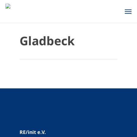
Skip
Men
to
main
content
Gladbeck
Gesund im Beruf
Wegweiser im Vest
RE/init e.V.