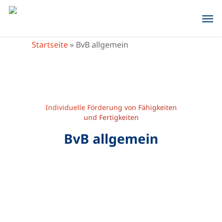
Skip
Men
to
main
Startseite
»
BvB allgemein
content
Individuelle Förderung von Fähigkeiten
und Fertigkeiten
BvB allgemein