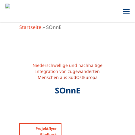
Skip
Men
to
main
Startseite
»
SOnnE
content
Niederschwellige und nachhaltige
Integration von zugewanderten
Menschen aus SüdOstEuropa
SOnnE
Projektflyer
Gladbeck