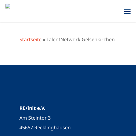
Skip
Men
to
main
content
Startseite
»
TalentNetwork Gelsenkirchen
RE/init e.V.
Am Steintor 3
45657 Recklinghausen