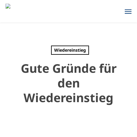
Skip
Men
to
main
content
Wiedereinstieg
Gute Gründe für
den
Wiedereinstieg