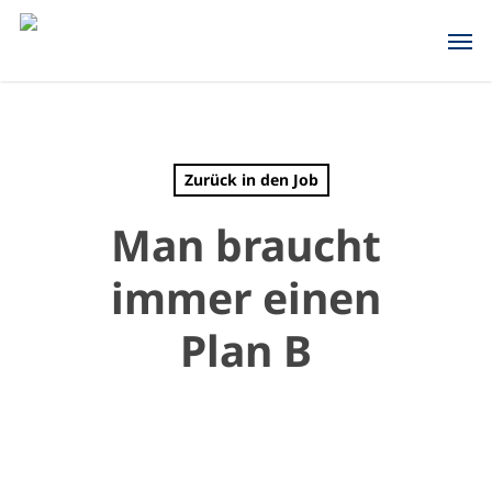
Skip
Men
to
main
content
Zurück in den Job
Man braucht
immer einen
Plan B