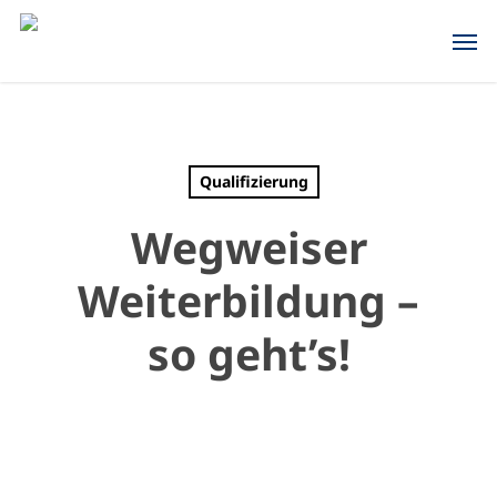
Skip
Men
to
main
content
Qualifizierung
Wegweiser
Weiterbildung –
so geht’s!